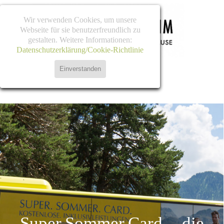
Direkt zum Seiteninhalt
Wir verwenden Cookies, um unsere
Webseite für sie benutzerfreundlich zu
gestalten. Weitere Informationen:
Datenschutzerklärung/Cookie-Richtlinie
Einverstanden
Menü überspringen
Super.Sommer.Card. - die