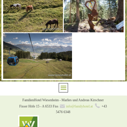
Menü überspringen
FamilienHotel Wiesenheim -
Marlies und Andreas Kirschner
F
isser Höfe 15 -
A 6533 Fiss
info@familyhotel.at
+43
5476 6348